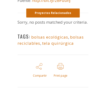
Fuente:
http://bit.ly/2BFuuhJ
Proyectos Relacionados
Sorry, no posts matched your criteria.
TAGS:
bolsas ecológicas
,
bolsas
reciclables
,
tela quirúrgica
Compartir
Print page