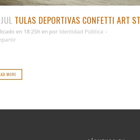
 JUL
TULAS DEPORTIVAS CONFETTI ART S
licado en 18:25h
en
por
Identidad Pública
partir
EAD MORE