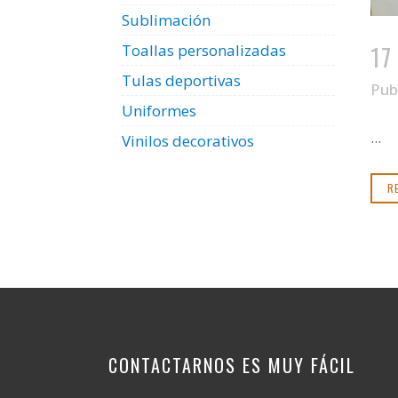
Sublimación
17
Toallas personalizadas
Tulas deportivas
Pub
Uniformes
...
Vinilos decorativos
R
CONTACTARNOS ES MUY FÁCIL