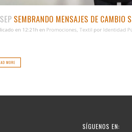
 SEP
SEMBRANDO MENSAJES DE CAMBIO S
licado en 12:21h
en
Promociones
,
Textil
por
Identidad P
EAD MORE
SÍGUENOS EN: