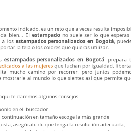
omento indicado, es un reto que a veces resulta imposib
eda bien… El
estampado
no suele ser lo que esperas
s a los
estampados personalizados en Bogotá
, pued
ortar la tela o los colores que quieras utilizar.
os
estampados personalizados en Bogotá
, prepara 
edicados a las mujeres
que luchan por igualdad, libert
alta mucho camino por recorrer, pero juntos podem
 mostrarle al mundo lo que sientes así que permite q
 aquí te daremos algunos consejos:
y ponlo en el buscador
 a continuación en tamaño escoge la más grande
usta, asegúrate de que tenga la resolución adecuada,