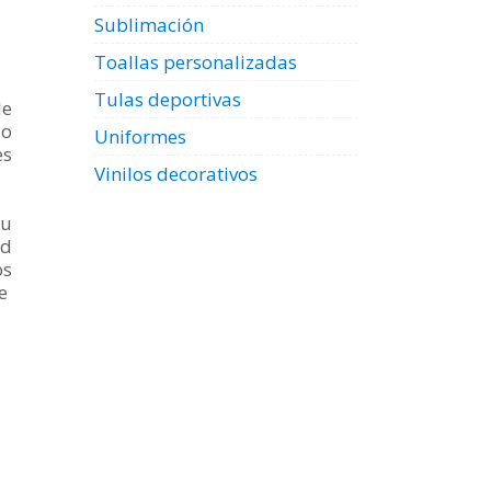
Sublimación
Toallas personalizadas
Tulas deportivas
le
 o
Uniformes
es
Vinilos decorativos
tu
ad
os
ue