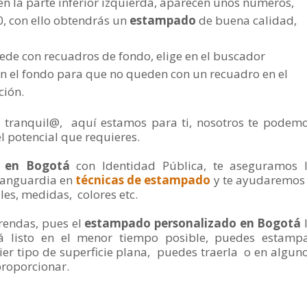
en la parte inferior izquierda, aparecen unos números,
, con ello obtendrás un
estampado
de buena calidad,
ede con recuadros de fondo, elige en el buscador
in el fondo para que no queden con un recuadro en el
ción.
, tranquil@, aquí estamos para ti, nosotros te podem
l potencial que requieres.
s en Bogotá
con Identidad Pública, te aseguramos 
vanguardia en
técnicas de estampado
y te ayudaremos
les, medidas, colores etc.
rendas, pues el
estampado personalizado en Bogotá
á listo en el menor tiempo posible, puedes estamp
ier tipo de superficie plana, puedes traerla o en algun
proporcionar.