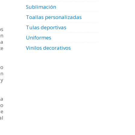
Sublimación
Toallas personalizadas
Tulas deportivas
os
on
Uniformes
sa
Vinilos decorativos
te
do
in
 y
na
mo
ue
al