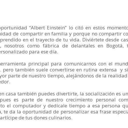
portunidad “Albert Einstein” lo citó en estos moment
nidad de compartir en familia y porque no compartir c
prendido en el trayecto de tu vida. Diviértete desde ca
es, nosotros como fábrica de delantales en Bogotá, 
rsonalizado para ese día.
 herramienta principal para comunicarnos con el mun
tc. pero también suele convertirse en rutina extensa y s
r parte de nuestro tiempo, alejándonos de la realidad
edor.
en casa también puedes divertirte, la socialización es u
pues es parte de nuestro crecimiento personal co
nto el computador y dedícale tiempo a esa persona q
, te da la oportunidad de personalizar esa frase especi
rtícipe de tus dones culinarios.