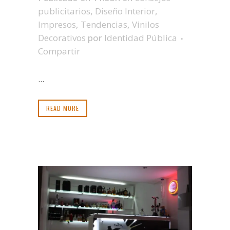
publicitarios
,
Diseño Interior
,
Impresos
,
Tendencias
,
Vinilos
Decorativos
por
Identidad Pública
Compartir
...
READ MORE