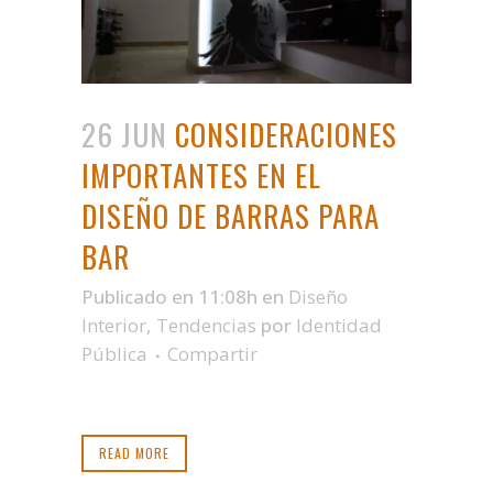
26 JUN
CONSIDERACIONES
IMPORTANTES EN EL
DISEÑO DE BARRAS PARA
BAR
Publicado en 11:08h
en
Diseño
Interior
,
Tendencias
por
Identidad
Pública
Compartir
READ MORE